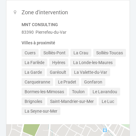
Zone d'intervention
MNT CONSULTING
83390 Pierrefeu-du-Var
Villes à proximité
Cuers
Solliès-Pont
La Crau
Solliès-Toucas
La Farlède
Hyères
La Londe-les-Maures
La Garde
Garéoult
La Valette-du-Var
Carqueiranne
Le Pradet
Gonfaron
Bormes-les-Mimosas
Toulon
Le Lavandou
Brignoles
Saint-Mandrier-sur-Mer
Le Luc
La Seyne-sur-Mer