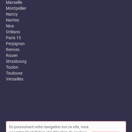
Marseille
Montpellier
Nancy
Nantes
Nice
Orléans
Paris 13
Perpignan
Rennes
Rouen
Strasbourg
Toulon
Toulouse
Versailles
En poursuivant votre navigation sur ce site, vous
© Annuaire des entreprises locales (Garance) 2026 |
Plan du site