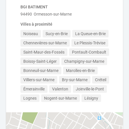
BGI BATIMENT
94490 Ormesson-sur-Marne
Villes à proximité
Noiseau
Sucy-en-Brie
La Queue-en-Brie
Chennevières-sur-Marne
Le Plessis-Trévise
Saint-Maur-des-Fossés
Pontault-Combault
Boissy-Saint-Léger
Champigny-sur-Marne
Bonneuil-sur-Marne
Marolles-en-Brie
Villiers-sur-Marne
Bry-sur-Marne
Créteil
Émerainville
Valenton
Joinville-le-Pont
Lognes
Nogent-sur-Marne
Lésigny