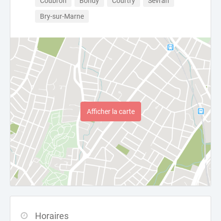
Coubron
Bondy
Courtry
Sevran
Bry-sur-Marne
Afficher la carte
Horaires