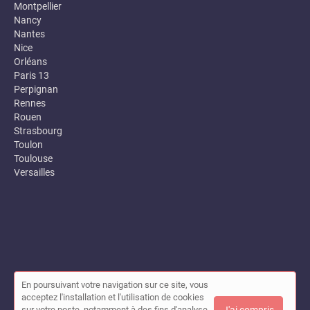
Montpellier
Nancy
Nantes
Nice
Orléans
Paris 13
Perpignan
Rennes
Rouen
Strasbourg
Toulon
Toulouse
Versailles
En poursuivant votre navigation sur ce site, vous
© Annuaire des entreprises locales (Garance) 2026 |
Plan du site
acceptez l'installation et l'utilisation de cookies
|
Mon compte
|
Contact
sur votre poste, notamment à des fins d'analyse