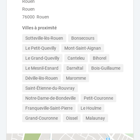
Rouen
Rouen
76000 Rouen
Villes à proximité
Sotteville-lès-Rouen
Bonsecours
Le Petit-Quevilly
Mont-Saint-Aignan
Le Grand-Quevilly
Canteleu
Bihorel
Le Mesnil-Esnard
Darnétal
Bois-Guillaume
Déville-lès-Rouen
Maromme
Saint-Étienne-du-Rouvray
Notre-Dame-de-Bondeville
Petit-Couronne
Franqueville-Saint-Pierre
Le Houlme
Grand-Couronne
Oissel
Malaunay