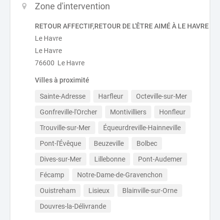
Zone d'intervention
RETOUR AFFECTIF,RETOUR DE L'ÊTRE AIMÉ À LE HAVRE
Le Havre
Le Havre
76600 Le Havre
Villes à proximité
Sainte-Adresse
Harfleur
Octeville-sur-Mer
Gonfreville-l'Orcher
Montivilliers
Honfleur
Trouville-sur-Mer
Équeurdreville-Hainneville
Pont-l'Évêque
Beuzeville
Bolbec
Dives-sur-Mer
Lillebonne
Pont-Audemer
Fécamp
Notre-Dame-de-Gravenchon
Ouistreham
Lisieux
Blainville-sur-Orne
Douvres-la-Délivrande