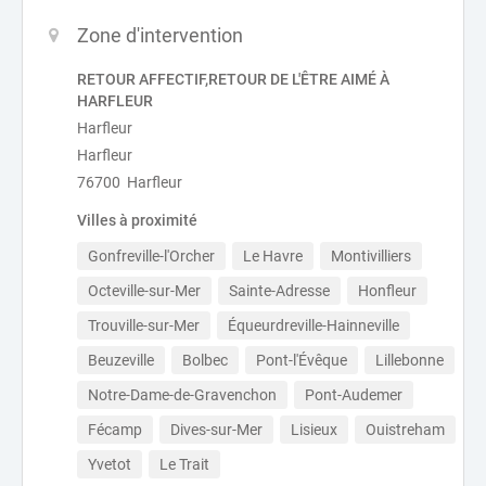
Zone d'intervention
RETOUR AFFECTIF,RETOUR DE L'ÊTRE AIMÉ À
HARFLEUR
Harfleur
Harfleur
76700 Harfleur
Villes à proximité
Gonfreville-l'Orcher
Le Havre
Montivilliers
Octeville-sur-Mer
Sainte-Adresse
Honfleur
Trouville-sur-Mer
Équeurdreville-Hainneville
Beuzeville
Bolbec
Pont-l'Évêque
Lillebonne
Notre-Dame-de-Gravenchon
Pont-Audemer
Fécamp
Dives-sur-Mer
Lisieux
Ouistreham
Yvetot
Le Trait