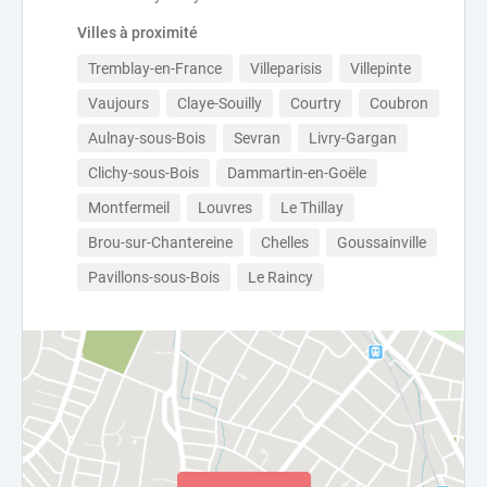
Villes à proximité
Tremblay-en-France
Villeparisis
Villepinte
Vaujours
Claye-Souilly
Courtry
Coubron
Aulnay-sous-Bois
Sevran
Livry-Gargan
Clichy-sous-Bois
Dammartin-en-Goële
Montfermeil
Louvres
Le Thillay
Brou-sur-Chantereine
Chelles
Goussainville
Pavillons-sous-Bois
Le Raincy