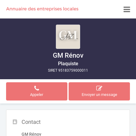
GM Rénov
Plaquiste
SIRET 95183759000011
Appeler
Envoyer un message
Contact
GM Rénov