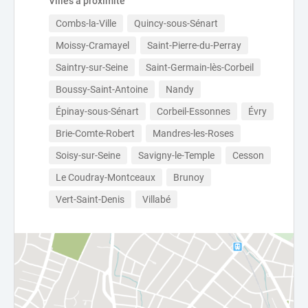
Villes à proximité
Combs-la-Ville
Quincy-sous-Sénart
Moissy-Cramayel
Saint-Pierre-du-Perray
Saintry-sur-Seine
Saint-Germain-lès-Corbeil
Boussy-Saint-Antoine
Nandy
Épinay-sous-Sénart
Corbeil-Essonnes
Évry
Brie-Comte-Robert
Mandres-les-Roses
Soisy-sur-Seine
Savigny-le-Temple
Cesson
Le Coudray-Montceaux
Brunoy
Vert-Saint-Denis
Villabé