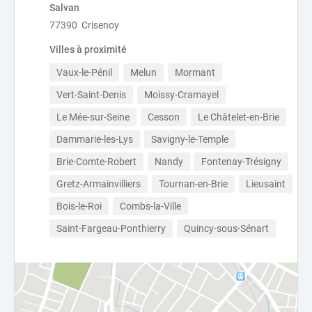
Salvan
77390 Crisenoy
Villes à proximité
Vaux-le-Pénil
Melun
Mormant
Vert-Saint-Denis
Moissy-Cramayel
Le Mée-sur-Seine
Cesson
Le Châtelet-en-Brie
Dammarie-les-Lys
Savigny-le-Temple
Brie-Comte-Robert
Nandy
Fontenay-Trésigny
Gretz-Armainvilliers
Tournan-en-Brie
Lieusaint
Bois-le-Roi
Combs-la-Ville
Saint-Fargeau-Ponthierry
Quincy-sous-Sénart