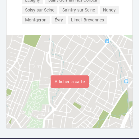
Lésigny
Saint-Germain-lès-Corbeil
Soisy-sur-Seine
Saintry-sur-Seine
Nandy
Montgeron
Évry
Limeil-Brévannes
Afficher la carte