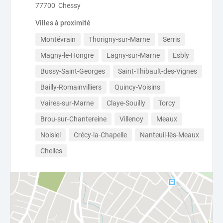
77700 Chessy
Villes à proximité
Montévrain
Thorigny-sur-Marne
Serris
Magny-le-Hongre
Lagny-sur-Marne
Esbly
Bussy-Saint-Georges
Saint-Thibault-des-Vignes
Bailly-Romainvilliers
Quincy-Voisins
Vaires-sur-Marne
Claye-Souilly
Torcy
Brou-sur-Chantereine
Villenoy
Meaux
Noisiel
Crécy-la-Chapelle
Nanteuil-lès-Meaux
Chelles