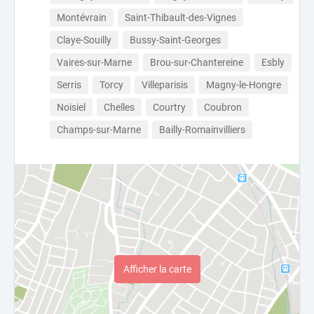
Montévrain
Saint-Thibault-des-Vignes
Claye-Souilly
Bussy-Saint-Georges
Vaires-sur-Marne
Brou-sur-Chantereine
Esbly
Serris
Torcy
Villeparisis
Magny-le-Hongre
Noisiel
Chelles
Courtry
Coubron
Champs-sur-Marne
Bailly-Romainvilliers
Afficher la carte