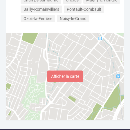
Champs-sur-Marne
Chelles
Magny-le-Hongre
Bailly-Romainvilliers
Pontault-Combault
Ozoir-la-Ferrière
Noisy-le-Grand
Afficher la carte