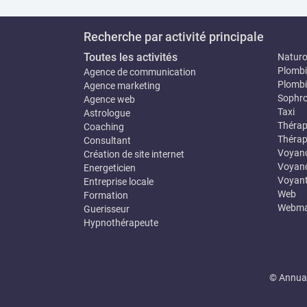
Recherche par activité principale
Toutes les activités
Natur
Plombi
Agence de communication
Plombi
Agence marketing
Sophro
Agence web
Taxi
Astrologue
Thérap
Coaching
Thérap
Consultant
Voyan
Création de site internet
Voyanc
Energeticien
Voyan
Entreprise locale
Web
Formation
Webma
Guerisseur
Hypnothérapeute
© Annuai