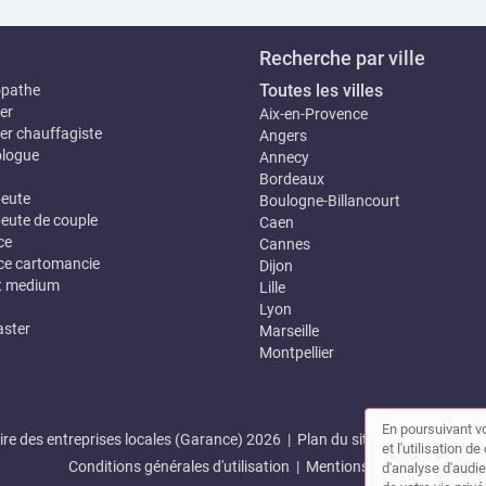
Recherche par ville
Toutes les villes
opathe
er
Aix-en-Provence
er chauffagiste
Angers
logue
Annecy
Bordeaux
eute
Boulogne-Billancourt
eute de couple
Caen
ce
Cannes
e cartomancie
Dijon
t medium
Lille
Lyon
ster
Marseille
Montpellier
En poursuivant vo
re des entreprises locales (Garance) 2026 |
Plan du site
|
Mon compte
et l'utilisation 
Conditions générales d'utilisation
|
Mentions légales
d'analyse d'audie