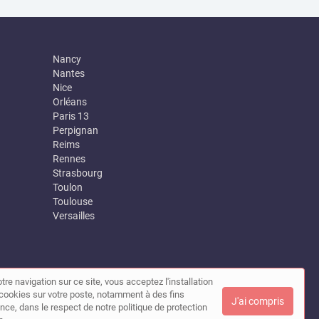
Nancy
Nantes
Nice
Orléans
Paris 13
Perpignan
Reims
Rennes
Strasbourg
Toulon
Toulouse
Versailles
tre navigation sur ce site, vous acceptez l'installation
|
Contact
de cookies sur votre poste, notamment à des fins
J'ai compris
nce, dans le respect de notre politique de protection