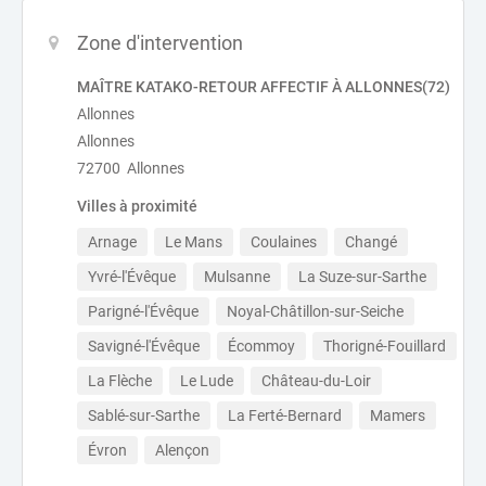
Zone d'intervention
MAÎTRE KATAKO-RETOUR AFFECTIF À ALLONNES(72)
Allonnes
Allonnes
72700 Allonnes
Villes à proximité
Arnage
Le Mans
Coulaines
Changé
Yvré-l'Évêque
Mulsanne
La Suze-sur-Sarthe
Parigné-l'Évêque
Noyal-Châtillon-sur-Seiche
Savigné-l'Évêque
Écommoy
Thorigné-Fouillard
La Flèche
Le Lude
Château-du-Loir
Sablé-sur-Sarthe
La Ferté-Bernard
Mamers
Évron
Alençon