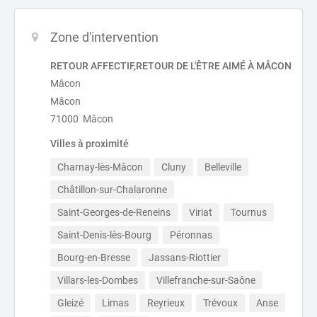
Zone d'intervention
RETOUR AFFECTIF,RETOUR DE L'ÊTRE AIMÉ À MÂCON
Mâcon
Mâcon
71000 Mâcon
Villes à proximité
Charnay-lès-Mâcon
Cluny
Belleville
Châtillon-sur-Chalaronne
Saint-Georges-de-Reneins
Viriat
Tournus
Saint-Denis-lès-Bourg
Péronnas
Bourg-en-Bresse
Jassans-Riottier
Villars-les-Dombes
Villefranche-sur-Saône
Gleizé
Limas
Reyrieux
Trévoux
Anse