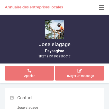
Jose elagage
Paysagiste
SIRET 91313932500017
Appeler
Envoyer un message
Contact
Jose elagage