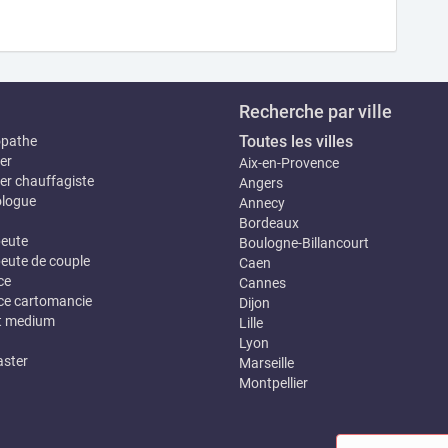
Recherche par ville
Toutes les villes
opathe
er
Aix-en-Provence
er chauffagiste
Angers
logue
Annecy
Bordeaux
eute
Boulogne-Billancourt
eute de couple
Caen
ce
Cannes
e cartomancie
Dijon
t medium
Lille
Lyon
ster
Marseille
Montpellier