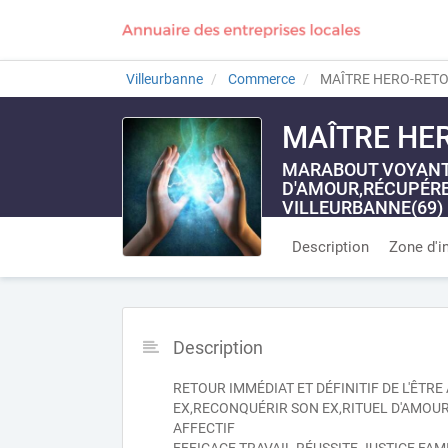
Villeurbanne
Commerce
MAÎTRE HERO-RETO
MAÎTRE HER
MARABOUT VOYANT 
D'AMOUR,RÉCUPÉRE
VILLEURBANNE(69)
SIRET 2455000283535
Description
Zone d'i
Description
RETOUR IMMÉDIAT ET DÉFINITIF DE L'ÊTR
EX,RECONQUÉRIR SON EX,RITUEL D'AMOU
AFFECTIF