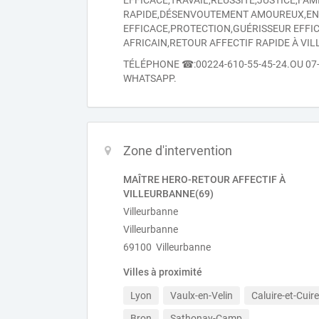
EFFICACE,TRAVAIL,RÉUSSITE,JUSTICE,F
RAPIDE,DÉSENVOUTEMENT AMOUREUX,E
EFFICACE,PROTECTION,GUÉRISSEUR EFFIC
AFRICAIN,RETOUR AFFECTIF RAPIDE À VI
TÉLÉPHONE ☎:00224-610-55-45-24.OU 07
WHATSAPP.
Zone d'intervention
MAÎTRE HERO-RETOUR AFFECTIF À
VILLEURBANNE(69)
Villeurbanne
Villeurbanne
69100 Villeurbanne
Villes à proximité
Lyon
Vaulx-en-Velin
Caluire-et-Cuire
Bron
Sathonay-Camp