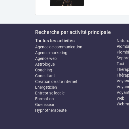
Recherche par activité principale
Toutes les activités
Natur
Plombi
Agence de communication
Plombi
Agence marketing
Sophro
Agence web
Taxi
Astrologue
Thérap
Coaching
Thérap
Consultant
Voyan
Création de site internet
Voyanc
Energeticien
Voyan
Entreprise locale
Web
Formation
Webma
Guerisseur
Hypnothérapeute