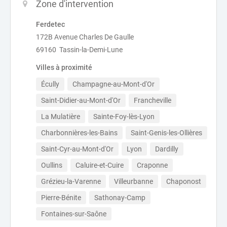
Zone d'intervention
Ferdetec
172B Avenue Charles De Gaulle
69160 Tassin-la-Demi-Lune
Villes à proximité
Écully
Champagne-au-Mont-d'Or
Saint-Didier-au-Mont-d'Or
Francheville
La Mulatière
Sainte-Foy-lès-Lyon
Charbonnières-les-Bains
Saint-Genis-les-Ollières
Saint-Cyr-au-Mont-d'Or
Lyon
Dardilly
Oullins
Caluire-et-Cuire
Craponne
Grézieu-la-Varenne
Villeurbanne
Chaponost
Pierre-Bénite
Sathonay-Camp
Fontaines-sur-Saône