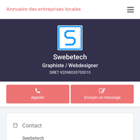
Swebetech
Graphiste / Webdesigner
SIRET 92098030700010
Appeler
Envoyer un message
Contact
Swebetech