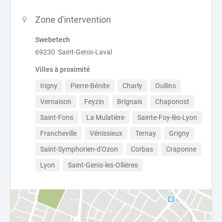
Zone d'intervention
Swebetech
69230 Saint-Genis-Laval
Villes à proximité
Irigny
Pierre-Bénite
Charly
Oullins
Vernaison
Feyzin
Brignais
Chaponost
Saint-Fons
La Mulatière
Sainte-Foy-lès-Lyon
Francheville
Vénissieux
Ternay
Grigny
Saint-Symphorien-d'Ozon
Corbas
Craponne
Lyon
Saint-Genis-les-Ollières