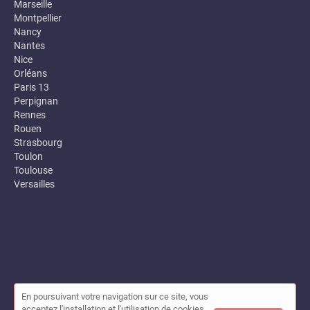
Marseille
Montpellier
Nancy
Nantes
Nice
Orléans
Paris 13
Perpignan
Rennes
Rouen
Strasbourg
Toulon
Toulouse
Versailles
En poursuivant votre navigation sur ce site, vous
© Annuaire des entreprises locales (Garance) 2026 |
Plan du site
acceptez l'installation et l'utilisation de cookies