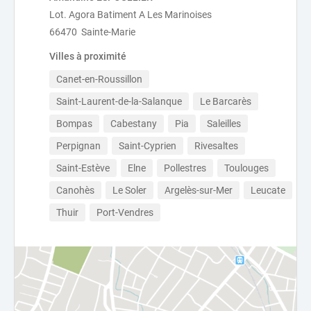
Lot. Agora Batiment A Les Marinoises
66470 Sainte-Marie
Villes à proximité
Canet-en-Roussillon
Saint-Laurent-de-la-Salanque
Le Barcarès
Bompas
Cabestany
Pia
Saleilles
Perpignan
Saint-Cyprien
Rivesaltes
Saint-Estève
Elne
Pollestres
Toulouges
Canohès
Le Soler
Argelès-sur-Mer
Leucate
Thuir
Port-Vendres