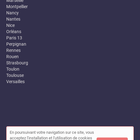
Marseille
Montpellier
Nancy
Nantes
Nice
Orléans
Paris 13
Perpignan
Rennes
Rouen
Strasbourg
Toulon
Toulouse
Versailles
En poursuivant votre navigation sur ce site, vous
© Annuaire des entreprises locales (Garance) 2026 |
Plan du site
acceptez l'installation et l'utilisation de cookies