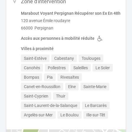
Zone d'intervention
Marabout Voyant Perpignan Récupérer son Ex En 48h
120 avenue Émile roudayre
66000 Perpignan
Accès aux personnes à mobilité réduite
Villes à proximité
Saint-Estève
Cabestany
Toulouges
Canohès
Pollestres
Saleilles
Le Soler
Bompas
Pia
Rivesaltes
Canet-en-Roussillon
Elne
Sainte-Marie
Saint-Cyprien
Thuir
Saint-Laurent-de-la-Salanque
Le Barcarès
Argelès-sur-Mer
Le Boulou
Ille-sur-Têt