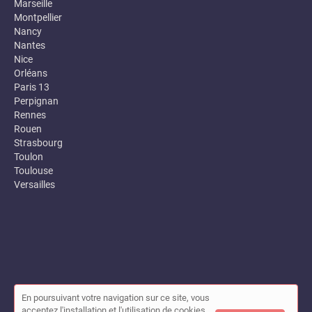
Marseille
Montpellier
Nancy
Nantes
Nice
Orléans
Paris 13
Perpignan
Rennes
Rouen
Strasbourg
Toulon
Toulouse
Versailles
En poursuivant votre navigation sur ce site, vous
© Annuaire des entreprises locales (Garance) 2026 |
Plan du site
acceptez l'installation et l'utilisation de cookies