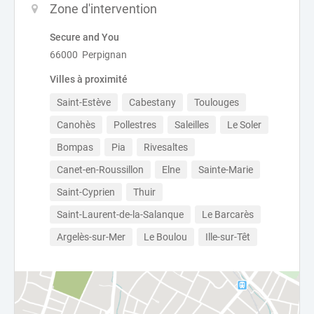
Zone d'intervention
Secure and You
66000 Perpignan
Villes à proximité
Saint-Estève
Cabestany
Toulouges
Canohès
Pollestres
Saleilles
Le Soler
Bompas
Pia
Rivesaltes
Canet-en-Roussillon
Elne
Sainte-Marie
Saint-Cyprien
Thuir
Saint-Laurent-de-la-Salanque
Le Barcarès
Argelès-sur-Mer
Le Boulou
Ille-sur-Têt