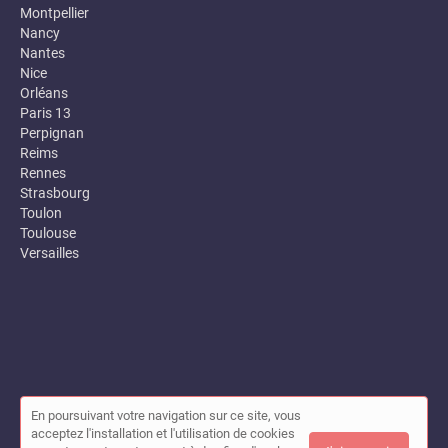
Montpellier
Nancy
Nantes
Nice
Orléans
Paris 13
Perpignan
Reims
Rennes
Strasbourg
Toulon
Toulouse
Versailles
En poursuivant votre navigation sur ce site, vous
© Annuaire des entreprises locales (Garance) 2026 |
Plan du site
acceptez l'installation et l'utilisation de cookies
|
Mon compte
|
Contact