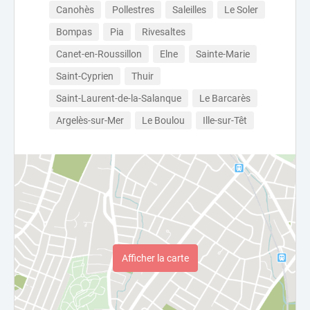
Canohès
Pollestres
Saleilles
Le Soler
Bompas
Pia
Rivesaltes
Canet-en-Roussillon
Elne
Sainte-Marie
Saint-Cyprien
Thuir
Saint-Laurent-de-la-Salanque
Le Barcarès
Argelès-sur-Mer
Le Boulou
Ille-sur-Têt
Afficher la carte