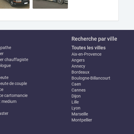
Recherche par ville
Toutes les villes
opathe
er
Aix-en-Provence
er chauffagiste
Angers
logue
Annecy
Bordeaux
eute
Boulogne-Billancourt
eute de couple
Caen
ce
Cannes
e cartomancie
Dijon
t medium
Lille
Lyon
ster
Marseille
Montpellier