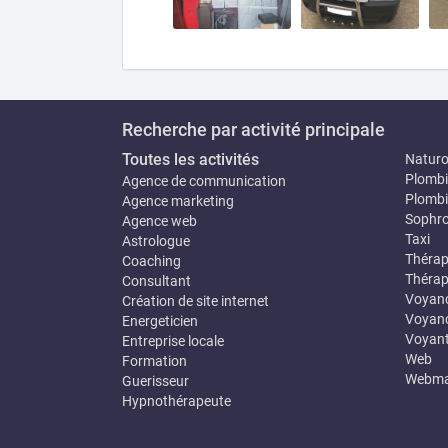
Recherche par activité principale
Toutes les activités
Natur
Plombi
Agence de communication
Plombi
Agence marketing
Sophro
Agence web
Taxi
Astrologue
Thérap
Coaching
Thérap
Consultant
Voyan
Création de site internet
Voyanc
Energeticien
Voyan
Entreprise locale
Web
Formation
Webma
Guerisseur
Hypnothérapeute