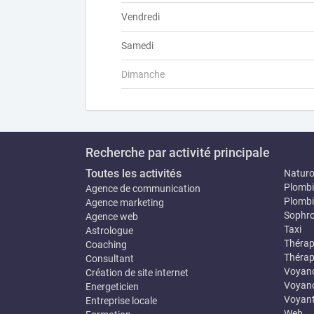
Vendredi
Samedi
Dimanche
Recherche par activité principale
Toutes les activités
Natur
Plombi
Agence de communication
Plombi
Agence marketing
Sophro
Agence web
Taxi
Astrologue
Thérap
Coaching
Thérap
Consultant
Voyan
Création de site internet
Voyanc
Energeticien
Voyan
Entreprise locale
Web