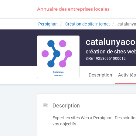
Perpignan
Création de site internet
cataluny
catalunyaco
création de sites we
SIRET 92530951000012
Description
Activités
Description
Expert en sites Web à Perpignan. Des soluti
vos objectifs