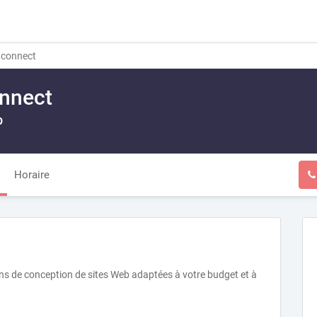
aconnect
nnect
b
Horaire
ons de conception de sites Web adaptées à votre budget et à