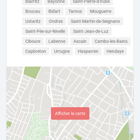
Biarritz
Bayonne
Saint-Pierre-d'Irube
Boucau
Bidart
Tarnos
Mouguerre
Ustaritz
Ondres
Saint-Martin-de-Seignanx
Saint-Pée-sur-Nivelle
Saint-Jean-de-Luz
Ciboure
Labenne
Ascain
Cambo-les-Bains
Capbreton
Urrugne
Hasparren
Hendaye
Afficher la carte