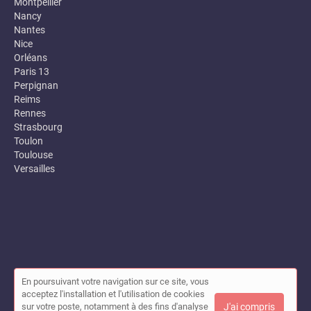
Montpellier
Nancy
Nantes
Nice
Orléans
Paris 13
Perpignan
Reims
Rennes
Strasbourg
Toulon
Toulouse
Versailles
En poursuivant votre navigation sur ce site, vous
© Annuaire des entreprises locales (Garance) 2026 |
Plan du site
acceptez l'installation et l'utilisation de cookies
|
Mon compte
|
Contact
sur votre poste, notamment à des fins d'analyse
J'ai compris