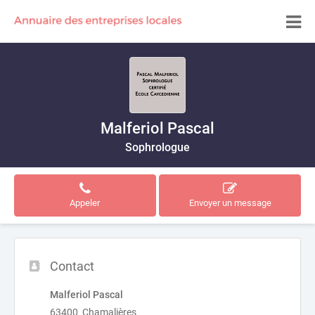
Malferiol Pascal
Sophrologue
Appeler
Envoyer un message
Contact
Malferiol Pascal
63400 Chamalières