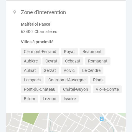
Zone d'intervention
Malferiol Pascal
63400 Chamalières
Villes à proximité
Clermont-Ferrand
Royat
Beaumont
Aubière
Ceyrat
Cébazat
Romagnat
Aulnat
Gerzat
Volvic
Le Cendre
Lempdes
Cournon-d'Auvergne
Riom
Pont-du-Château
Châtel-Guyon
Vic-le-Comte
Billom
Lezoux
Issoire