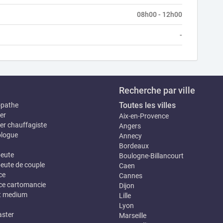
08h00 - 12h00
-
Recherche par ville
Toutes les villes
opathe
er
Aix-en-Provence
er chauffagiste
Angers
logue
Annecy
Bordeaux
eute
Boulogne-Billancourt
eute de couple
Caen
ce
Cannes
e cartomancie
Dijon
t medium
Lille
Lyon
ster
Marseille