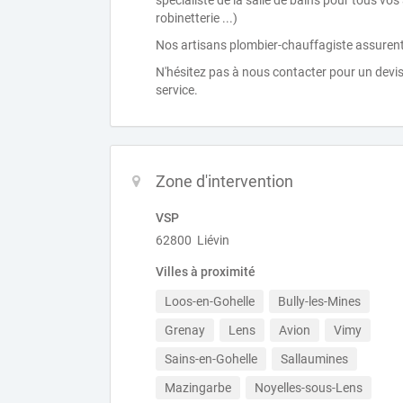
spécialiste de la salle de bains pour tous v
robinetterie ...)
Nos artisans plombier-chauffagiste assurent
N'hésitez pas à nous contacter pour un devis
service.
Zone d'intervention
VSP
62800 Liévin
Villes à proximité
Loos-en-Gohelle
Bully-les-Mines
Grenay
Lens
Avion
Vimy
Sains-en-Gohelle
Sallaumines
Mazingarbe
Noyelles-sous-Lens