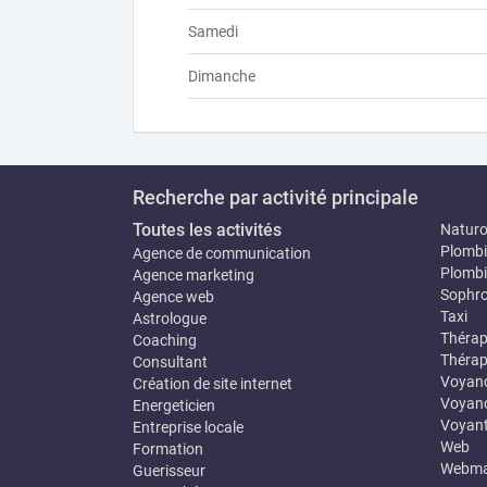
Samedi
Dimanche
Recherche par activité principale
Toutes les activités
Natur
Plombi
Agence de communication
Plombi
Agence marketing
Sophro
Agence web
Taxi
Astrologue
Thérap
Coaching
Thérap
Consultant
Voyan
Création de site internet
Voyanc
Energeticien
Voyan
Entreprise locale
Web
Formation
Webma
Guerisseur