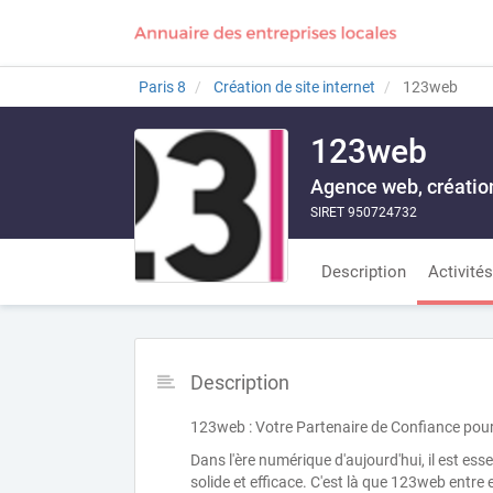
Paris 8
Création de site internet
123web
123web
Agence web, création
SIRET 950724732
Description
Activités
Description
123web : Votre Partenaire de Confiance pou
Dans l'ère numérique d'aujourd'hui, il est ess
solide et efficace. C'est là que 123web entre