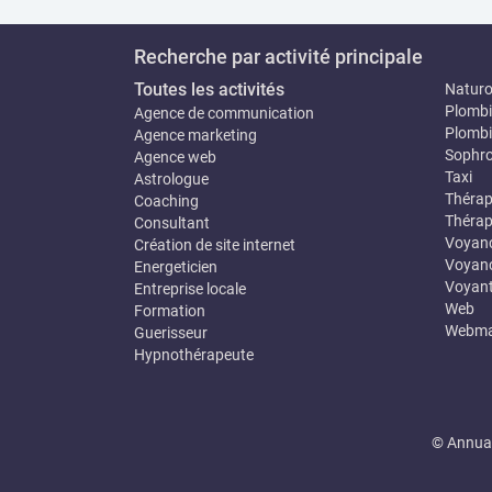
Recherche par activité principale
Toutes les activités
Natur
Plombi
Agence de communication
Plombi
Agence marketing
Sophro
Agence web
Taxi
Astrologue
Thérap
Coaching
Thérap
Consultant
Voyan
Création de site internet
Voyanc
Energeticien
Voyan
Entreprise locale
Web
Formation
Webma
Guerisseur
Hypnothérapeute
© Annuai