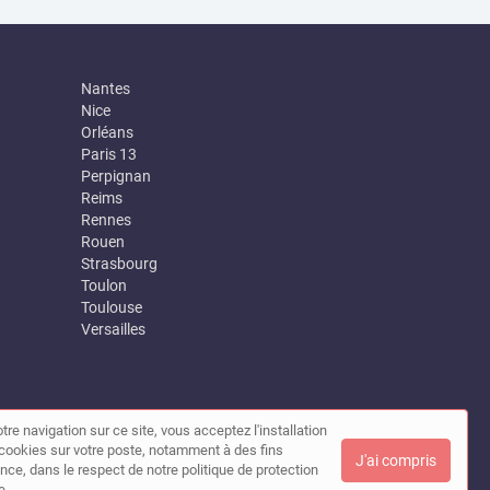
Nantes
Nice
Orléans
Paris 13
Perpignan
Reims
Rennes
Rouen
Strasbourg
Toulon
Toulouse
Versailles
tre navigation sur ce site, vous acceptez l'installation
|
Contact
de cookies sur votre poste, notamment à des fins
J'ai compris
nce, dans le respect de notre politique de protection
e.