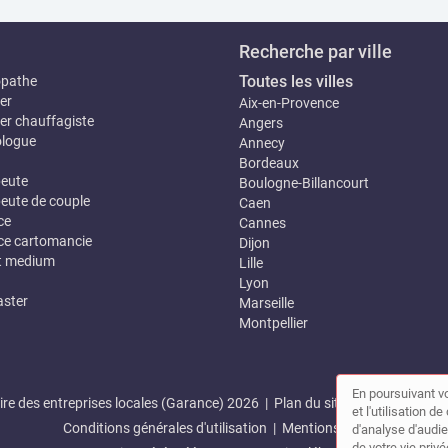
Recherche par ville
Toutes les villes
opathe
er
Aix-en-Provence
er chauffagiste
Angers
logue
Annecy
Bordeaux
eute
Boulogne-Billancourt
eute de couple
Caen
ce
Cannes
e cartomancie
Dijon
t medium
Lille
Lyon
ster
Marseille
Montpellier
En poursuivant vo
re des entreprises locales (Garance) 2026 |
Plan du site
|
Mon compte
et l'utilisation 
Conditions générales d'utilisation
|
Mentions légales
d'analyse d'audie
de votre vie privé