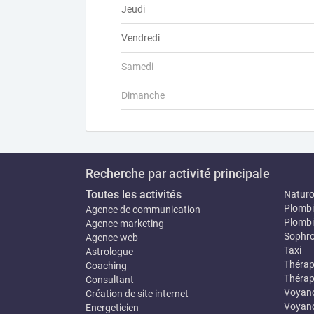
Jeudi
Vendredi
Samedi
Dimanche
Recherche par activité principale
Toutes les activités
Natur
Plombi
Agence de communication
Plombi
Agence marketing
Sophro
Agence web
Taxi
Astrologue
Thérap
Coaching
Thérap
Consultant
Voyan
Création de site internet
Voyanc
Energeticien