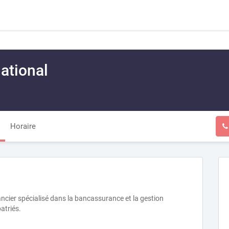
national
Horaire
ancier spécialisé dans la bancassurance et la gestion
atriés.