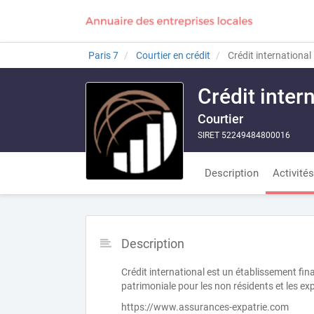
Paris 7
Courtier en crédit
Crédit international
Crédit inter
Courtier
SIRET 52249484800016
Description
Activités
Description
Crédit international est un établissement fin
patrimoniale pour les non résidents et les exp
https://www.assurances-expatrie.com