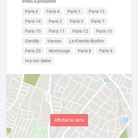
Villes à proximité
Paris 6
Paris 4
Paris 1
Paris 13
Paris 14
Paris 2
Paris 3
Paris 7
Paris 10
Paris 11
Paris 12
Paris 15
Gentilly
Vanves
Le Kremlin-Bicêtre
Paris 20
Montrouge
Paris 8
Paris 9
Ivry-sur-Seine
Afficher la carte