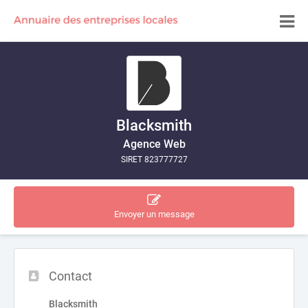
Blacksmith
Agence Web
SIRET 823777727
Envoyer un message
Contact
Blacksmith