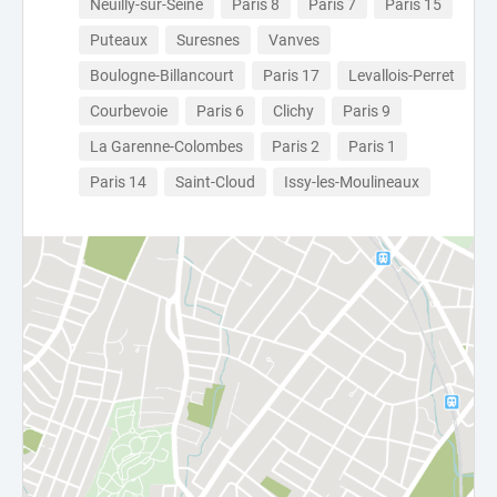
Neuilly-sur-Seine
Paris 8
Paris 7
Paris 15
Puteaux
Suresnes
Vanves
Boulogne-Billancourt
Paris 17
Levallois-Perret
Courbevoie
Paris 6
Clichy
Paris 9
La Garenne-Colombes
Paris 2
Paris 1
Paris 14
Saint-Cloud
Issy-les-Moulineaux