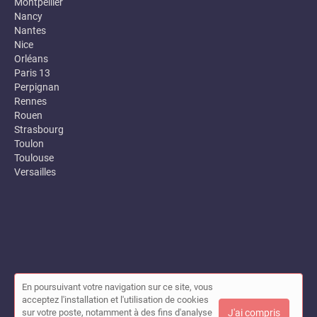
Montpellier
Nancy
Nantes
Nice
Orléans
Paris 13
Perpignan
Rennes
Rouen
Strasbourg
Toulon
Toulouse
Versailles
En poursuivant votre navigation sur ce site, vous
© Annuaire des entreprises locales (Garance) 2026 |
Plan du site
acceptez l'installation et l'utilisation de cookies
|
Mon compte
|
Contact
sur votre poste, notamment à des fins d'analyse
J'ai compris