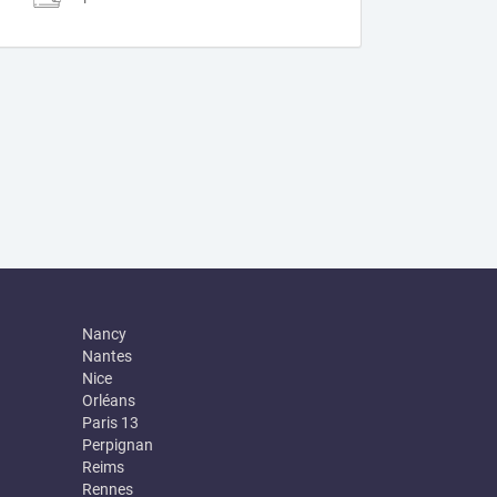
Nancy
Nantes
Nice
Orléans
Paris 13
Perpignan
Reims
Rennes