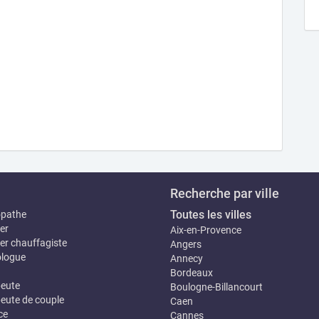
Recherche par ville
Toutes les villes
opathe
er
Aix-en-Provence
er chauffagiste
Angers
logue
Annecy
Bordeaux
eute
Boulogne-Billancourt
eute de couple
Caen
ce
Cannes