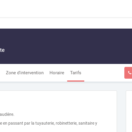
te
Zone d'intervention
Horaire
Tarifs
audière.
en passant par la tuyauterie, robinetterie, sanitaire y