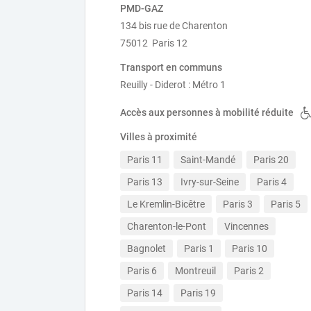
PMD-GAZ
134 bis rue de Charenton
75012 Paris 12
Transport en communs
Reuilly - Diderot : Métro 1
Accès aux personnes à mobilité réduite
Villes à proximité
Paris 11
Saint-Mandé
Paris 20
Paris 13
Ivry-sur-Seine
Paris 4
Le Kremlin-Bicêtre
Paris 3
Paris 5
Charenton-le-Pont
Vincennes
Bagnolet
Paris 1
Paris 10
Paris 6
Montreuil
Paris 2
Paris 14
Paris 19