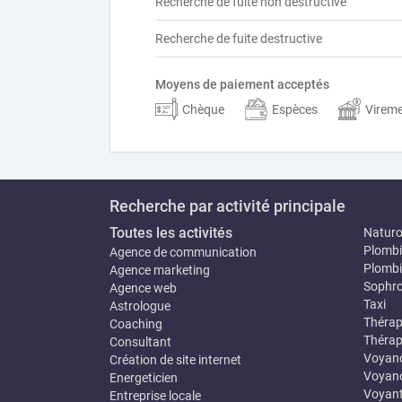
Recherche de fuite non destructive
Recherche de fuite destructive
Moyens de paiement acceptés
Chèque
Espèces
Virem
Recherche par activité principale
Toutes les activités
Natur
Plombi
Agence de communication
Plombi
Agence marketing
Sophro
Agence web
Taxi
Astrologue
Thérap
Coaching
Thérap
Consultant
Voyan
Création de site internet
Voyanc
Energeticien
Voyan
Entreprise locale