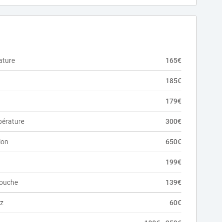
ature
165€
185€
179€
pérature
300€
ion
650€
199€
douche
139€
az
60€