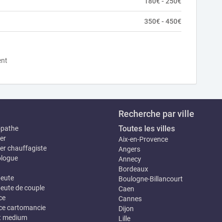
180€ - 250€
350€ - 450€
ent
Recherche par ville
Toutes les villes
opathe
er
Aix-en-Provence
er chauffagiste
Angers
logue
Annecy
Bordeaux
eute
Boulogne-Billancourt
eute de couple
Caen
ce
Cannes
e cartomancie
Dijon
t medium
Lille