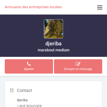
djeriba
marabout medium
Appeler
Envoyer un message
Contact
djeriba
1 RUE BOUCHER