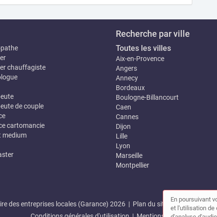
Recherche par ville
Toutes les villes
opathe
er
Aix-en-Provence
er chauffagiste
Angers
logue
Annecy
Bordeaux
eute
Boulogne-Billancourt
eute de couple
Caen
ce
Cannes
e cartomancie
Dijon
t medium
Lille
Lyon
ster
Marseille
Montpellier
En poursuivant vo
re des entreprises locales (Garance) 2026 |
Plan du site
|
Mon compte
et l'utilisation 
Conditions générales d'utilisation
|
Mentions légales
d'analyse d'audie