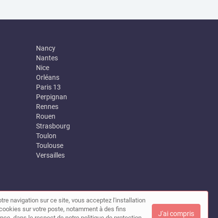
Nancy
Nantes
Nice
Orléans
Paris 13
Perpignan
Rennes
Rouen
Strasbourg
Toulon
Toulouse
Versailles
tre navigation sur ce site, vous acceptez l'installation
|
Contact
de cookies sur votre poste, notamment à des fins
J'ai compris
nce, dans le respect de notre politique de protection