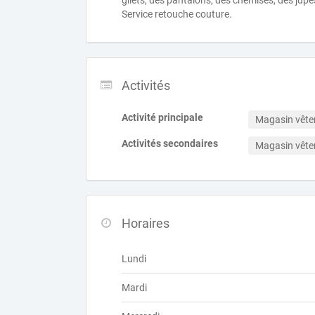
gilets, des pantalons, des chemises, des jupe
Service retouche couture.
Activités
Activité principale
Magasin vêt
Activités secondaires
Magasin vêt
Horaires
Lundi
Mardi