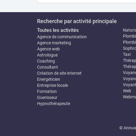
Recherche par activité principale
Toutes les activités
Natur
Plombi
Agence de communication
Plombi
Agence marketing
Sophro
Agence web
Taxi
Astrologue
Thérap
Coaching
Thérap
Consultant
Voyan
Création de site internet
Voyanc
Energeticien
Voyan
Entreprise locale
Web
Formation
Webma
Guerisseur
Hypnothérapeute
© Annuai