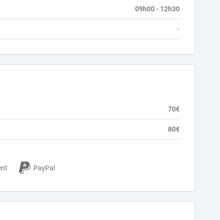
09h00 - 12h30
-
70€
80€
ent
PayPal