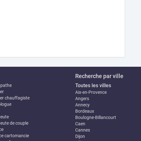
Recherche par ville
Toutes les villes
opathe
er
Aix-en-Provence
er chauffagiste
Angers
logue
Annecy
Bordeaux
eute
Boulogne-Billancourt
eute de couple
Caen
ce
Cannes
e cartomancie
Dijon