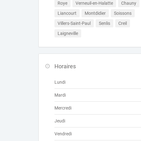
Roye
Verneuil-en-Halatte
Chauny
Liancourt
Montdidier
Soissons
Villers-Saint-Paul
Senlis
Creil
Laigneville
Horaires
Lundi
Mardi
Mercredi
Jeudi
Vendredi