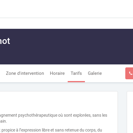
not
Zone d'intervention
Horaire
Tarifs
Galerie
agnement psychothérapeutique où sont explorées, sans les
main.
it propice à l’expression libre et sans retenue du corps, du