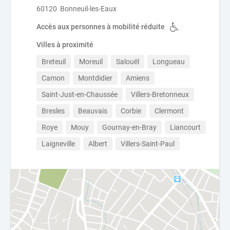
60120 Bonneuil-les-Eaux
Accès aux personnes à mobilité réduite
Villes à proximité
Breteuil
Moreuil
Salouël
Longueau
Camon
Montdidier
Amiens
Saint-Just-en-Chaussée
Villers-Bretonneux
Bresles
Beauvais
Corbie
Clermont
Roye
Mouy
Gournay-en-Bray
Liancourt
Laigneville
Albert
Villers-Saint-Paul