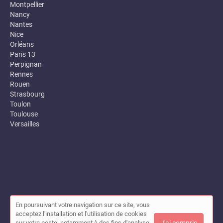
Montpellier
Nancy
Nantes
Nice
Orléans
Paris 13
Perpignan
Rennes
Rouen
Strasbourg
Toulon
Toulouse
Versailles
En poursuivant votre navigation sur ce site, vous
© Annuaire des entreprises locales (Garance) 2026 |
Plan du site
acceptez l'installation et l'utilisation de cookies
|
Mon compte
|
Contact
sur votre poste, notamment à des fins d'analyse