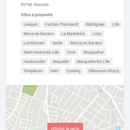
59790 Ronchin
Villes à proximité
Lesquin
Faches-Thumesnil
Wattignies
Lille
Mons-en-Barœul
La Madeleine
Loos
Lambersart
Seclin
Marcq-en-Barœul
Saint-André-lez-Lille
Croix
Wasquehal
Haubourdin
Sequedin
Marquette-lez-Lille
Templeuve
Hem
Cysoing
Villeneuve-d'Ascq
Afficher la carte