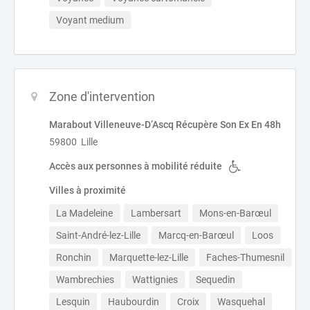
Voyant medium
Zone d'intervention
Marabout Villeneuve-D’Ascq Récupère Son Ex En 48h
59800 Lille
Accès aux personnes à mobilité réduite
Villes à proximité
La Madeleine
Lambersart
Mons-en-Barœul
Saint-André-lez-Lille
Marcq-en-Barœul
Loos
Ronchin
Marquette-lez-Lille
Faches-Thumesnil
Wambrechies
Wattignies
Sequedin
Lesquin
Haubourdin
Croix
Wasquehal