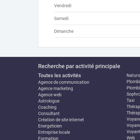
Vendredi
Samedi
Dimanche
Recherche par activité principale
Toutes les activités
Natur
Plombi
Agence de communication
Plombi
Agence marketing
Sophro
Agence web
Taxi
Astrologue
Thérap
Coaching
Thérap
Consultant
Voyan
Création de site internet
Voyanc
Energeticien
Voyan
Entreprise locale
Web
Formation