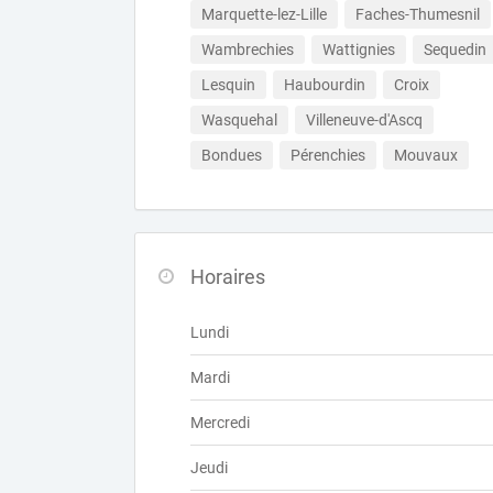
Marquette-lez-Lille
Faches-Thumesnil
Wambrechies
Wattignies
Sequedin
Lesquin
Haubourdin
Croix
Wasquehal
Villeneuve-d'Ascq
Bondues
Pérenchies
Mouvaux
Horaires
Lundi
Mardi
Mercredi
Jeudi