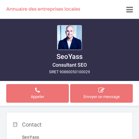
SeoYass
Consultant SEO
SIRET 90880050100029
Appeler
Envoyer un message
Contact
SeoYass