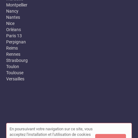
Montpellier
Nancy
Nantes
Nice
Orléans
Paris 13
Perpignan
Reims
Rennes
Strasbourg
Toulon
Toulouse
Versailles
En poursuivant votre navigation sur ce site, vous
© Annuaire des entreprises locales (Garance) 2026 |
Plan du site
acceptez l'installation et l'utilisation de cookies
|
Mon compte
|
Contact