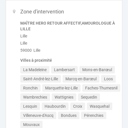
Zone d'intervention
MAÎTRE HERO RETOUR AFFECTIF,AMOUROLOGUE À
LILLE
Lille
Lille
59000 Lille
Villes à proximité
La Madeleine
Lambersart
Mons-en-Barœul
Saint-André-lez-Lille
Marcq-en-Barœul
Loos
Ronchin
Marquette-lez-Lille
Faches-Thumesnil
Wambrechies
Wattignies
Sequedin
Lesquin
Haubourdin
Croix
Wasquehal
Villeneuve-d'Ascq
Bondues
Pérenchies
Mouvaux