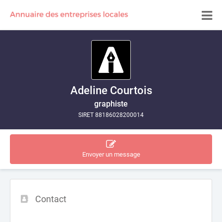
Adeline Courtois
graphiste
SIRET 88186028200014
Envoyer un message
Contact