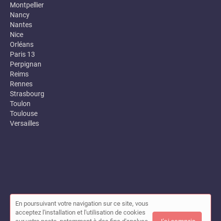
Montpellier
Nancy
Nantes
Nice
Orléans
Paris 13
Perpignan
Reims
Rennes
Strasbourg
Toulon
Toulouse
Versailles
En poursuivant votre navigation sur ce site, vous
© Annuaire des entreprises locales (Garance) 2026 |
Plan du site
acceptez l'installation et l'utilisation de cookies
|
Mon compte
|
Contact