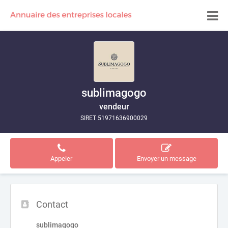
sublimagogo
vendeur
SIRET 51971636900029
Appeler
Envoyer un message
Contact
sublimagogo